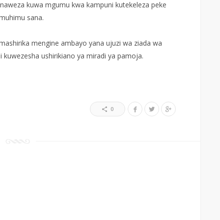
na unaweza kuwa mgumu kwa kampuni kutekeleza peke
ni muhimu sana.
mashirika mengine ambayo yana ujuzi wa ziada wa
, ili kuwezesha ushirikiano ya miradi ya pamoja.
0