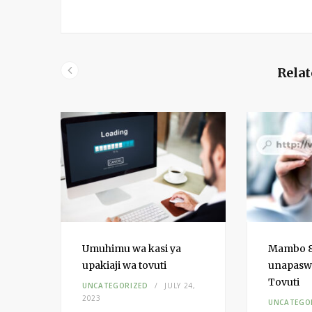
n
k
e
d
Relat
I
n
Umuhimu wa kasi ya
Mambo 8 
upakiaji wa tovuti
unapasw
ja
Tovuti
UNCATEGORIZED
JULY 24,
2023
UNCATEGO