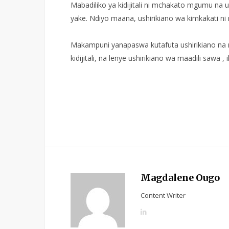
Mabadiliko ya kidijitali ni mchakato mgumu 
yake. Ndiyo maana, ushirikiano wa kimkakati 
Makampuni yanapaswa kutafuta ushirikiano na 
kidijitali, na lenye ushirikiano wa maadili sawa 
Magdalene Ougo
Content Writer
L
i