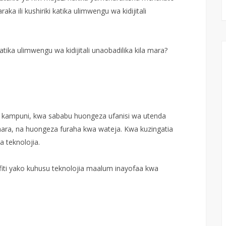
aka ili kushiriki katika ulimwengu wa kidijitali
ika ulimwengu wa kidijitali unaobadilika kila mara?
wa kampuni, kwa sababu huongeza ufanisi wa utenda
shara, na huongeza furaha kwa wateja. Kwa kuzingatia
a teknolojia.
iti yako kuhusu teknolojia maalum inayofaa kwa