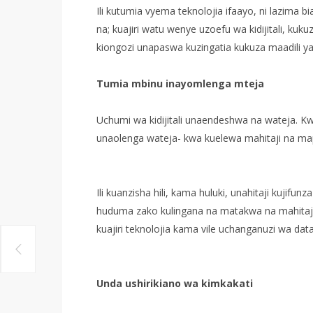
Ili kutumia vyema teknolojia ifaayo, ni lazima bia
na; kuajiri watu wenye uzoefu wa kidijitali, kuk
kiongozi unapaswa kuzingatia kukuza maadili ya
Tumia mbinu inayomlenga mteja
Uchumi wa kidijitali unaendeshwa na wateja. K
unaolenga wateja- kwa kuelewa mahitaji na m
Ili kuanzisha hili, kama huluki, unahitaji kujif
huduma zako kulingana na matakwa na mahitaji y
kuajiri teknolojia kama vile uchanganuzi wa dat
Unda ushirikiano wa kimkakati