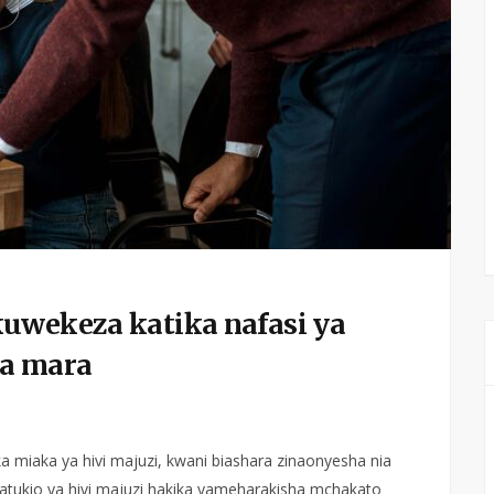
kuwekeza katika nafasi ya
la mara
ka miaka ya hivi majuzi, kwani biashara zinaonyesha nia
ukio ya hivi majuzi hakika yameharakisha mchakato