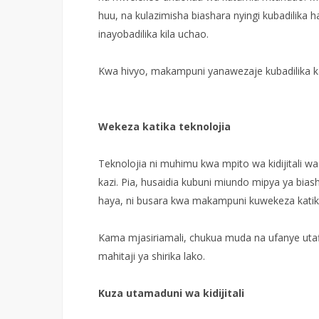
huu, na kulazimisha biashara nyingi kubadilika har
inayobadilika kila uchao.
Kwa hivyo, makampuni yanawezaje kubadilika kat
Wekeza katika teknolojia
Teknolojia ni muhimu kwa mpito wa kidijitali 
kazi. Pia, husaidia kubuni miundo mipya ya bia
haya, ni busara kwa makampuni kuwekeza katik
Kama mjasiriamali, chukua muda na ufanye utaf
mahitaji ya shirika lako.
Kuza utamaduni wa kidijitali