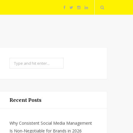
F
T
I
L
a
w
n
i
c
i
s
n
e
t
t
k
Search
b
t
a
e
o
e
g
d
o
r
r
I
Recent Posts
k
a
n
Why Consistent Social Media Management
m
Is Non-Negotiable for Brands in 2026