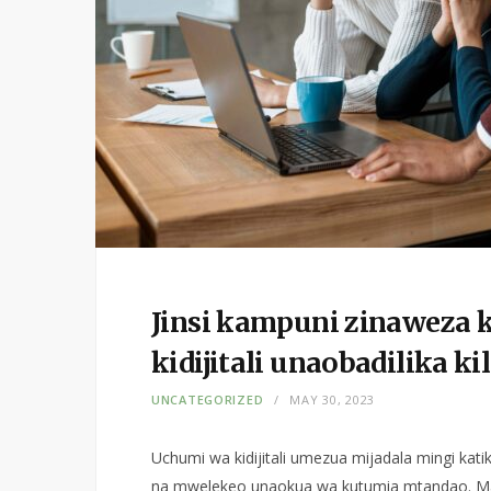
Jinsi kampuni zinaweza 
kidijitali unaobadilika ki
UNCATEGORIZED
MAY 30, 2023
Uchumi wa kidijitali umezua mijadala mingi kati
na mwelekeo unaokua wa kutumia mtandao. Mat