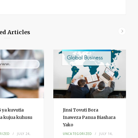
ed Articles
ya kuvutia
Jinsi Tovuti Bora
a kujua kuhusu
Inaweza Panua Biashara
Yako
RIZED
JULY 24,
UNCATEGORIZED
JULY 14,