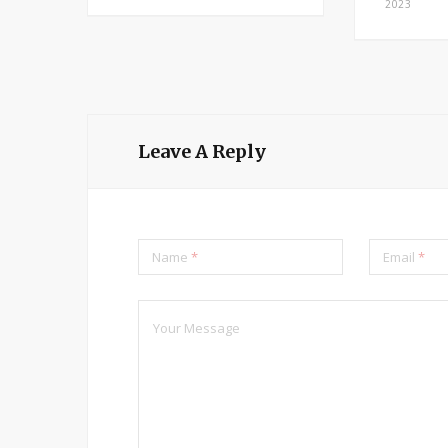
2023
15,
Leave A Reply
Name
*
Email
*