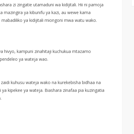
shara zi zingatie utamaduni wa kidijitali. Hii ni pamoja
uza mazingira ya kibunifu ya kazi, au wewe kama
 mabadiliko ya kidijitali miongoni mwa watu wako.
wa hivyo, kampuni zinahitaji kuchukua mtazamo
apendeleo ya wateja wao.
unza zaidi kuhusu wateja wako na kurekebisha bidhaa na
a kipekee ya wateja. Biashara zinafaa pia kuzingatia
a.